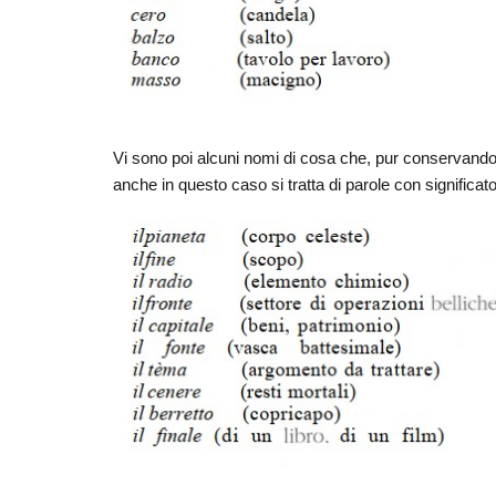
Vi sono poi alcuni nomi di cosa che, pur conservand
anche in questo caso si tratta di parole con significat