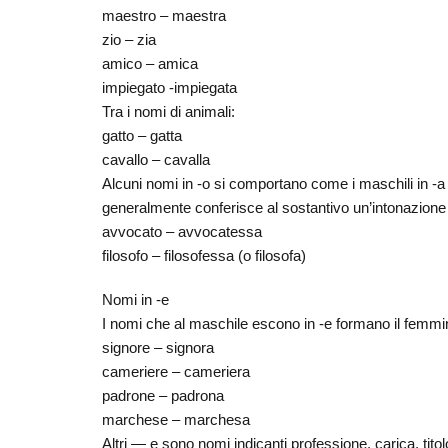
maestro – maestra
zio – zia
amico – amica
impiegato -impiegata
Tra i nomi di animali:
gatto – gatta
cavallo – cavalla
Alcuni nomi in -o si comportano come i maschili in -a
generalmente conferisce al sostantivo un’intonazione 
avvocato – avvocatessa
filosofo – filosofessa (o filosofa)
Nomi in -e
I nomi che al maschile escono in -e formano il femmin
signore – signora
cameriere – cameriera
padrone – padrona
marchese – marchesa
Altri — e sono nomi indicanti professione, carica, titol