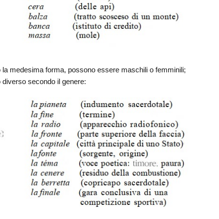
o la medesima forma, possono essere maschili o femminili;
o diverso secondo il genere: