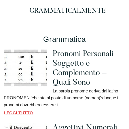
Skip
GRAMMATICALMENTE
to
main
Grammatica
content
Italiana
per
Grammatica
Tutti
Pronomi Personali
Soggetto e
Complemento –
Quali Sono
La parola pronome deriva dal latino
PRONOMEN 'che sta al posto di un nome (nomen)':dunque i
pronomi dovrebbero essere i
LEGGI TUTTO
Aggettivi Numerali