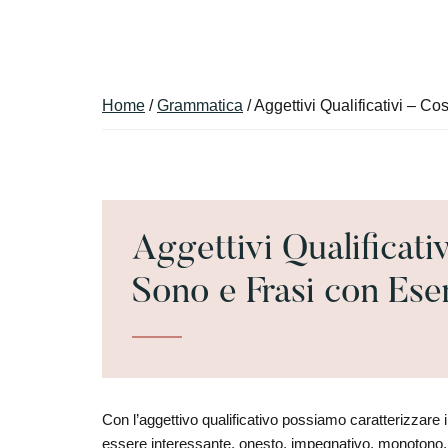
Skip
Skip
to
to
main
primary
content
sidebar
Home
/
Grammatica
/ Aggettivi Qualificativi – 
Aggettivi Qualificati
Sono e Frasi con Es
Con l’aggettivo qualificativo possiamo caratterizzare 
essere interessante, onesto, impegnativo, monotono, rip