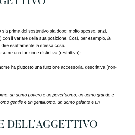
GGETTIVO
ato sia prima del sostantivo sia dopo; molto spesso, anzi,
o) con il variare della sua posizione. Così, per esempio,
la
dire esattamente la stessa cosa.
ssume una funzione distintiva (restrittiva):
nome ha piuttosto una funzione accessoria, descrittiva (non-
uomo
,
un uomo povero
e
un pover’uomo
,
un uomo grande
e
uomo gentile
e
un gentiluomo
,
un uomo galante
e
un
 DELL’AGGETTIVO