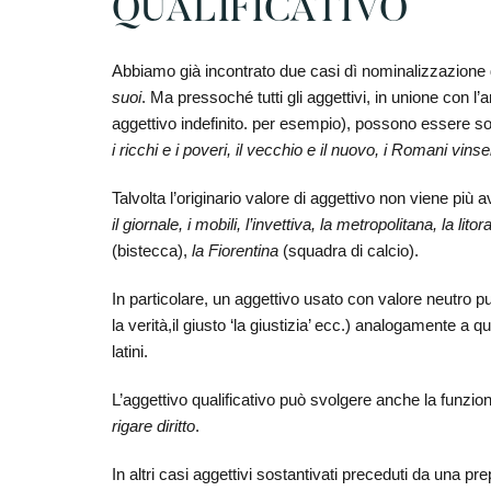
QUALIFICATIVO
Abbiamo già incontrato due casi dì nominalizzazione de
suoi
. Ma pressoché tutti gli aggettivi, in unione con l
aggettivo indefinito. per esempio), possono essere sos
i ricchi e i poveri, il vecchio e il nuovo, i Romani vinse
Talvolta l’originario valore di aggettivo non viene più av
il giornale, i mobili, l’invettiva, la metropolitana, la litor
(bistecca),
la Fiorentina
(squadra di calcio).
In particolare, un aggettivo usato con valore neutro può 
la verità,il giusto ‘la giustizia’ ecc.) analogamente a
latini.
L’aggettivo qualificativo può svolgere anche la funzio
rigare diritto
.
In altri casi aggettivi sostantivati preceduti da una pr