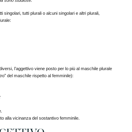
ina sono studiose.
ingolari, tutti plurali o alcuni singolari e altri plurali,
lurale:
versi, l’aggettivo viene posto per lo più al maschile plurale
tro” del maschile rispetto al femminile):
;
e.
to alla vicinanza del sostantivo femminile.