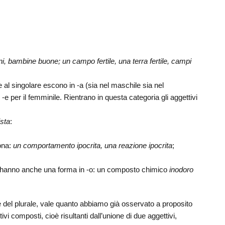
 bambine buone; un campo fertile, una terra fertile, campi
e al singolare escono in -a (sia nel maschile sia nel
 -e per il femminile. Rientrano in questa categoria gli aggettivi
ista
:
tona:
un comportamento ipocrita, una reazione ipocrita
;
re hanno anche una forma in -o: un composto chimico
inodoro
e del plurale, vale quanto abbiamo già osservato a proposito
vi composti, cioè risultanti dall’unione di due aggettivi,