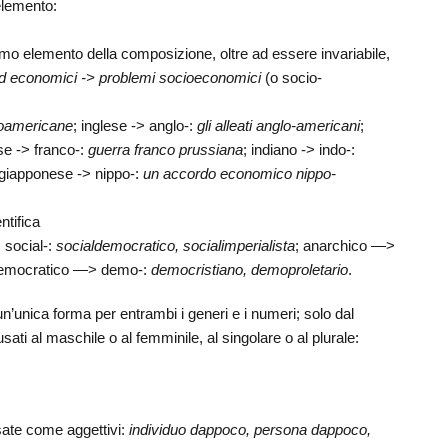
elemento:
mo elemento della composizione, oltre ad essere invariabile,
ed economici -> problemi socioeconomici
(o socio-
froamericane
; inglese -> anglo-:
gli alleati anglo-americani
;
se -> franco-:
guerra franco prussiana
; indiano -> indo-:
 giapponese -> nippo-:
un accordo economico nippo-
ntifica
> social-:
socialdemocratico, socialimperialista
; anarchico —>
democratico —> demo-:
democristiano, demoproletario
.
 un’unica forma per entrambi i generi e i numeri; solo dal
ati al maschile o al femminile, al singolare o al plurale:
ate come aggettivi:
individuo dappoco, persona dappoco,