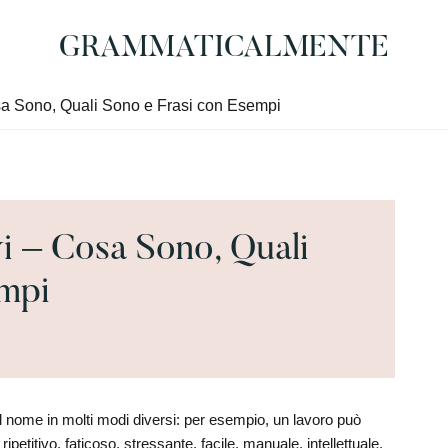
GRAMMATICALMENTE
Grammatica
Italiana
Cosa Sono, Quali Sono e Frasi con Esempi
per
Tutti
vi – Cosa Sono, Quali
empi
il nome in molti modi diversi: per esempio, un lavoro può
etitivo, faticoso, stressante, facile, manuale, intellettuale,