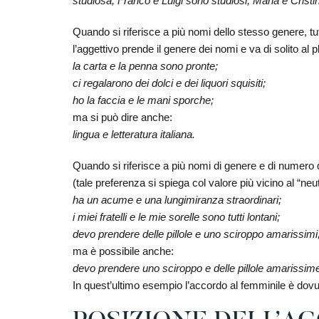
studiosa, Franco e Luigi sono studiosi, Maria e Crist
Quando si riferisce a più nomi dello stesso genere, tutti s
l’aggettivo prende il genere dei nomi e va di solito al p
la carta e la penna sono pronte;
ci regalarono dei dolci e dei liquori squisiti;
ho la faccia e le mani sporche;
ma si può dire anche:
lingua e letteratura italiana.
Quando si riferisce a più nomi di genere e di numero di
(tale preferenza si spiega col valore più vicino al “neu
ha un acume e una lungimiranza straordinari;
i miei fratelli e le mie sorelle sono tutti lontani;
devo prendere delle pillole e uno sciroppo amarissimi
ma è possibile anche:
devo prendere uno sciroppo e delle pillole amarissim
In quest’ultimo esempio l’accordo al femminile è dovu