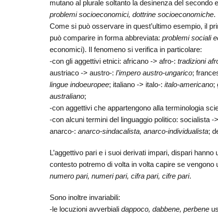
mutano al plurale soltanto la desinenza del secondo 
problemi socioeconomici, dottrine socioeconomiche
.
Come si può osservare in quest’ultimo esempio, il pri
può comparire in forma abbreviata:
problemi sociali 
economici). Il fenomeno si verifica in particolare:
-con gli aggettivi etnici: africano -> afro-:
tradizioni a
austriaco -> austro-:
l’impero austro-ungarico
; france
lingue indoeuropee
; italiano -> italo-:
italo-americano
;
australiano
;
-con aggettivi che appartengono alla terminologia scie
-con alcuni termini del linguaggio politico: socialista -
anarco-:
anarco-sindacalista, anarco-individualista
; 
L’aggettivo pari e i suoi derivati impari, dispari hanno
contesto potremo di volta in volta capire se vengono us
numero pari, numeri pari, cifra pari, cifre pari
.
Sono inoltre invariabili:
-le locuzioni avverbiali
dappoco, dabbene, perbene
us