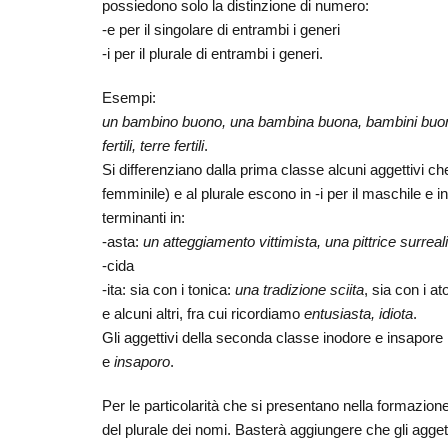
possiedono solo la distinzione di numero:
-e per il singolare di entrambi i generi
-i per il plurale di entrambi i generi.
Esempi:
un bambino buono, una bambina buona, bambini buoni,
fertili, terre fertili
.
Si differenziano dalla prima classe alcuni aggettivi ch
femminile) e al plurale escono in -i per il maschile e in
terminanti in:
-asta:
un atteggiamento vittimista, una pittrice surreal
-cida
-ita: sia con i tonica:
una tradizione sciita
, sia con i a
e alcuni altri, fra cui ricordiamo
entusiasta, idiota
.
Gli aggettivi della seconda classe inodore e insapo
e
insaporo
.
Per le particolarità che si presentano nella formazion
del plurale dei nomi. Basterà aggiungere che gli aggetti